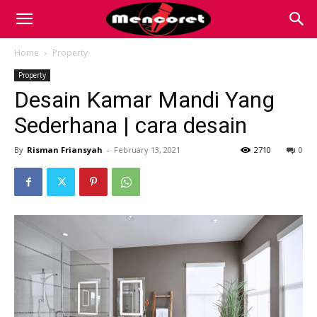
Mencoret
Home
Property
Property
|
Desain Kamar Mandi Yang
Sederhana | cara desain
Breaking
By
Risman Friansyah
-
February 13, 2021
2710
0
the
Internet