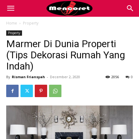
Mencoret
Home
Property
Property
|
Marmer Di Dunia Properti
(Tips Dekorasi Rumah Yang
Breaking
Indah)
By
Risman Friansyah
-
December 2, 2020
2056
0
the
Internet