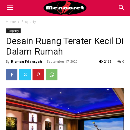
Mencoret
Home
Property
Property
|
Desain Ruang Terater Kecil Di
Dalam Rumah
Breaking
By
Risman Friansyah
-
September 17, 2020
2166
0
the
Internet