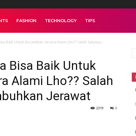
NTS
FASHION
TECHNOLOGY
TIPS
isa Baik Untuk Kecantikan Secara Alami Lho?? Salah Satunya...
ta Bisa Baik Untuk
ra Alami Lho?? Salah
buhkan Jerawat
2319
0