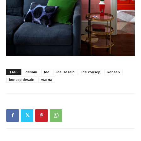
TAGS
desain
Ide
ide Desain
ide konsep
konsep
konsep desain
warna