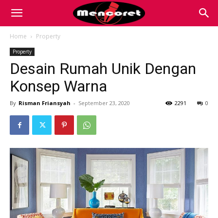
Mencoret
Home
Property
Property
|
Desain Rumah Unik Dengan
Konsep Warna
Breaking
By
Risman Friansyah
-
September 23, 2020
2291
0
the
Internet